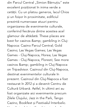
din Parcul Central „Simion Bărnuțiu” este 
excelent poziționat în inima verde a 
cetății. Cu un platou generos, lacul Chios 
și un foișor în proximitate, edificiul 
prezintă numeroase atuuri pentru 
organizarea de evenimente culturale, 
conferind fiecăruia dintre acestea acel 
glamour de altădată. These places are 
best for casinos &amp; gambling in Cluj-
Napoca: Cazino Parcul Central; Gold 
Casino; Las Vegas Games; Las Vegas 
Games - Cluj-Napoca, Horea; Las Vegas 
Games - Cluj-Napoca, Floresti; See more 
casinos &amp; gambling in Cluj-Napoca 
on Tripadvisor. Cazinoul din Cluj-Napoca, 
destinat evenimentelor culturale în 
prezent. Cazinoul din Cluj-Napoca a fost 
restaurat în 2012 și a devenit Centru de 
Cultură Urbană. Astfel, în ultimii ani au 
fost organizate aici evenimente precum 
Zilele Clujului, Jazz in the Park, Tango 
Cazino, Bookfest și Festivalul Interbelic. 