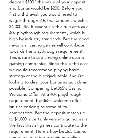
deposit $100 ' the value of your deposit 
and bonus would be $200. Before your 
first withdrawal, you would need to 
wager through 20x that amount, which is 
$4,000. So, it essentially this rule acts as a 
40x playthrough requirement , which is 
high by industry standards. But the good 
news is all casino games will contribute 
towards the playthrough requirement. 
This is rare to see among online casino 
gaming companies. Since this is the case 
we would recommend playing basic 
strategy at the blackjack table if you're 
looking to clear your bonus as quickly as 
possible. Comparing bet365's Casino 
Welcome Offer. At a 40x playthrough 
requirement, bet365's welcome offer 
isn't as enticing as some of its 
competitors. But the deposit match up 
to $1,000 is certainly very intriguing, as is 
the fact that all games contribute to the 
requirement. Here's how bet365 Casino 
compares to other prominent online 