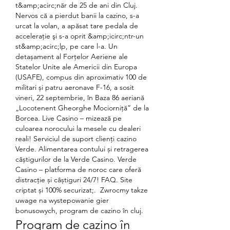
t&amp;acirc;năr de 25 de ani din Cluj. 
Nervos că a pierdut banii la cazino, s-a 
urcat la volan, a apăsat tare pedala de 
acceleraţie şi s-a oprit &amp;icirc;ntr-un 
st&amp;acirc;lp, pe care l-a. Un 
detașament al Forțelor Aeriene ale 
Statelor Unite ale Americii din Europa 
(USAFE), compus din aproximativ 100 de 
militari și patru aeronave F-16, a sosit 
vineri, 22 septembrie, în Baza 86 aeriană 
„Locotenent Gheorghe Mociorniță” de la 
Borcea. Live Casino – mizează pe 
culoarea norocului la mesele cu dealeri 
reali! Serviciul de suport clienți cazino 
Verde. Alimentarea contului și retragerea 
câștigurilor de la Verde Casino. Verde 
Casino – platforma de noroc care oferă 
distracție și câștiguri 24/7! FAQ. Site 
criptat și 100% securizat;.  Zwrocmy takze 
uwage na wystepowanie gier 
bonusowych, program de cazino în cluj.
Program de cazino în 