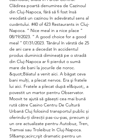
Clădirea poartă denumirea de Cazinoul 
din Cluj-Napoca, fără să fi fost însă 
vreodată un cazinou în adevăratul sens al 
cuvântului. #40 of 423 Restaurants in Cluj-
Napoca. “ Nice meal in a nice place ” 
08/19/2023. “ A good choice for a good 
meal ” 07/31/2023. Tânărul în vârstă de 25 
de ani care a decedat în accidentul 
produs duminică dimineață pe o stradă 
din Cluj-Napoca ar fi pierdut o sumă 
mare de bani la jocurile de noroc. 
&quot;Băiatul a venit aici. A băgat ceva 
bani mulţi, a plecat nervos. Era şi fratele 
lui aici. Fratele a plecat după el&quot;, a 
povestit un martor pentru Observator. 
Moovit te ajută să găsești cea mai bună 
rută către Casino Centru De Cultură 
Urbană Cluj folosind transportul public și 
oferindu-ți direcții pas-cu-pas, precum și 
un ore actualizate pentru Autobuz, Tren, 
Tramvai sau Troleibuz în Cluj-Napoca. 
Sf&amp;acirc;rşit dramatic pentru un 