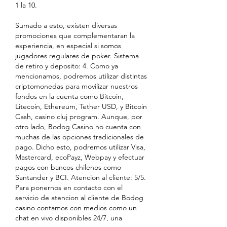
1 la 10.
Sumado a esto, existen diversas 
promociones que complementaran la 
experiencia, en especial si somos 
jugadores regulares de poker. Sistema 
de retiro y deposito: 4. Como ya 
mencionamos, podremos utilizar distintas 
criptomonedas para movilizar nuestros 
fondos en la cuenta como Bitcoin, 
Litecoin, Ethereum, Tether USD, y Bitcoin 
Cash, casino cluj program. Aunque, por 
otro lado, Bodog Casino no cuenta con 
muchas de las opciones tradicionales de 
pago. Dicho esto, podremos utilizar Visa, 
Mastercard, ecoPayz, Webpay y efectuar 
pagos con bancos chilenos como 
Santander y BCI. Atencion al cliente: 5/5. 
Para ponernos en contacto con el 
servicio de atencion al cliente de Bodog 
casino contamos con medios como un 
chat en vivo disponibles 24/7, una 