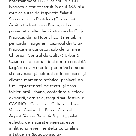
Entertainment LLC. Cazinoul din Cluj-
Napoca a fost construit în anul 1897 și a 
avut ca sursă de inspirație Palatul 
Sanssouci din Postdam (Germania). 
Arhitect a fost Lajos Pakey, cel care a 
proiectat și alte clădiri istorice din Cluj-
Napoca, dar și Hotelul Continental. În 
perioada inaugurării, cazinoul din Cluj-
Napoca era cunoscut sub denumirea 
Chioșcul. Centrul de Cultură Urbană 
Casino este cadrul ideal pentru o paletă 
largă de evenimente, generând emoție 
și efervescență culturală prin concerte și 
diverse momente artistice, proiecții de 
film, reprezentații de teatru și dans, 
folclor, artă urbană, conferințe și colocvii, 
expoziții, vernisaje, târguri sau festivaluri. 
CASINO – Centru de Cultură Urbană. 
Vechiul Casino din Parcul Central 
&quot;Simion Barnutiu&quot;, palat 
eclectic de inspiratie vieneza, este 
amfitrionul evenimentelor culturale si 
artistice ale &quot;orasului-