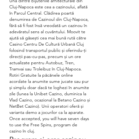
Una dintre bijuteriile arhitecturale din 
Cluj-Napoca este cea a cazinoului, aflată 
în Parcul Central. Clădirea poartă 
denumirea de Cazinoul din Cluj-Napoca, 
fără să fi fost însă vreodată un cazinou în 
adevăratul sens al cuvântului. Moovit te 
ajută să găsești cea mai bună rută către 
Casino Centru De Cultură Urbană Cluj 
folosind transportul public și oferindu-ți 
direcții pas-cu-pas, precum și un ore 
actualizate pentru Autobuz, Tren, 
Tramvai sau Troleibuz în Cluj-Napoca. 
Rotiri Gratuite la păcănele online 
acordate la anumite sume jucate sau pur 
și simplu doar dacă te loghezi în anumite 
zile (lunea la Unibet Cazino, duminica la 
Vlad Cazino, ocazional la Betano Cazino și 
NetBet Cazino). Unii operatori oferă și 
varianta demo a jocurilor ca la aparate. 
Once accepted, you will have seven days 
to use the Free Spins, program de 
cazino în cluj.