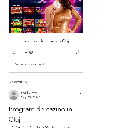
program de cazino în Cluj
1
0
Write a comment...
Newest
Cyril Gettel
Sep 24, 2023
Program de cazino în 
Cluj
 Tânărul în vârstă de 25 de ani care a 