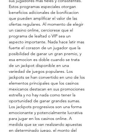
sus jugadores mas fieles y consistentes. 
Estos programas especiales otorgan 
beneficios adicionales de bonificacion 
que pueden amplificar el valor de las 
ofertas regulares. Al momento de elegir 
un casino online, cerciorese que el 
programa de lealtad o VIP sea un 
aspecto importante. Nada hace latir mas 
fuerte el corazon de un jugador que la 
posibilidad de ganar un gran premio, y 
esa emocion es doble cuando se trata 
de un jackpot disponible en una 
variedad de juegos populares. Los 
jackpots se han convertido en uno de los 
elementos principales que los casinos 
mexicanos destacan en sus promociones 
estrella y no hay nada como tener la 
oportunidad de ganar grandes sumas. 
Los jackpots progresivos son una forma 
emocionante y potencialmente lucrativa 
para jugar en los casinos online. A 
medida que se van realizando apuestas 
en determinado juego, el monto del 