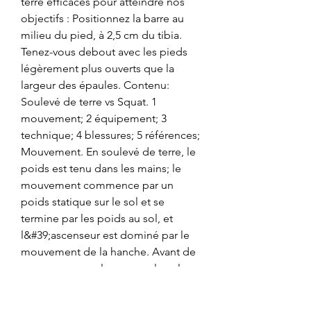
terre efficaces pour atteindre nos 
objectifs : Positionnez la barre au 
milieu du pied, à 2,5 cm du tibia. 
Tenez-vous debout avec les pieds 
légèrement plus ouverts que la 
largeur des épaules. Contenu: 
Soulevé de terre vs Squat. 1 
mouvement; 2 équipement; 3 
technique; 4 blessures; 5 références; 
Mouvement. En soulevé de terre, le 
poids est tenu dans les mains; le 
mouvement commence par un 
poids statique sur le sol et se 
termine par les poids au sol, et 
l&#39;ascenseur est dominé par le 
mouvement de la hanche. Avant de 
passer en revue les erreurs les plus 
communes lors du soulevé de terre, 
il nous semble fondamental de 