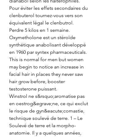
dianabol selon les haltérophiles. 
Pour éviter les effets secondaires du 
clenbuterol tournez-vous vers son 
équivalent légal le clenbutrol. 
Perdre 5 kilos en 1 semaine. 
Oxymetholone est un stéroïde 
synthétique anabolisant développé 
en 1960 par syntex pharmaceuticals.
This is normal for men but women 
may begin to notice an increase in 
facial hair in places they never saw 
hair grow before, booster 
testosterone puissant.
Winstrol ne s&rsquo;aromatise pas 
en oestrog&egrave;ne, ce qui exclut 
le risque de gyn&eacute;comastie, 
technique soulevé de terre. 1 – Le 
Soulevé de terre et la morpho-
anatomie. Il y a quelques années, 