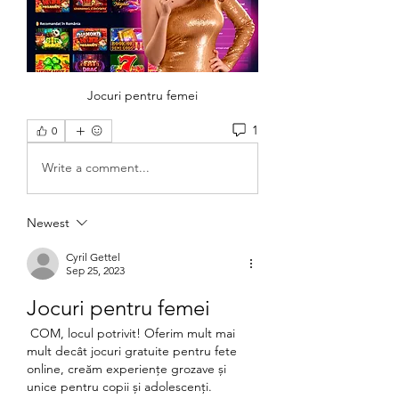
Jocuri pentru femei
1
0
Write a comment...
Newest
Cyril Gettel
Sep 25, 2023
Jocuri pentru femei
 COM, locul potrivit! Oferim mult mai 
mult decât jocuri gratuite pentru fete 
online, creăm experiențe grozave și 
unice pentru copii și adolescenți. 