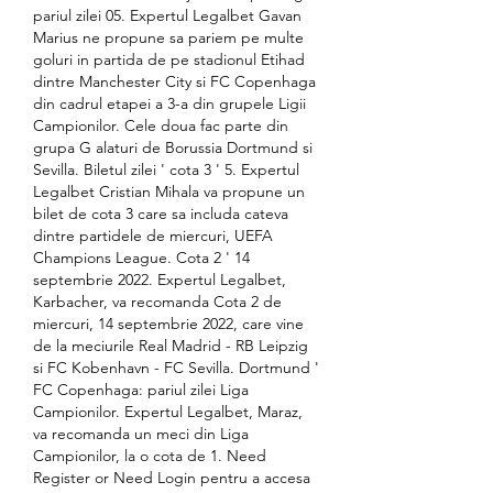
pariul zilei 05. Expertul Legalbet Gavan 
Marius ne propune sa pariem pe multe 
goluri in partida de pe stadionul Etihad 
dintre Manchester City si FC Copenhaga 
din cadrul etapei a 3-a din grupele Ligii 
Campionilor. Cele doua fac parte din 
grupa G alaturi de Borussia Dortmund si 
Sevilla. Biletul zilei ' cota 3 ' 5. Expertul 
Legalbet Cristian Mihala va propune un 
bilet de cota 3 care sa includa cateva 
dintre partidele de miercuri, UEFA 
Champions League. Cota 2 ' 14 
septembrie 2022. Expertul Legalbet, 
Karbacher, va recomanda Cota 2 de 
miercuri, 14 septembrie 2022, care vine 
de la meciurile Real Madrid - RB Leipzig 
si FC Kobenhavn - FC Sevilla. Dortmund ' 
FC Copenhaga: pariul zilei Liga 
Campionilor. Expertul Legalbet, Maraz, 
va recomanda un meci din Liga 
Campionilor, la o cota de 1. Need 
Register or Need Login pentru a accesa 