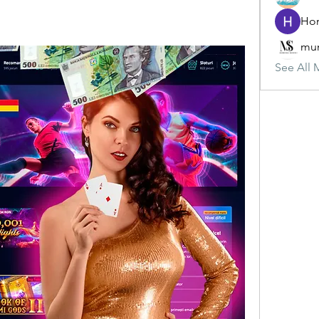
mun
See All 