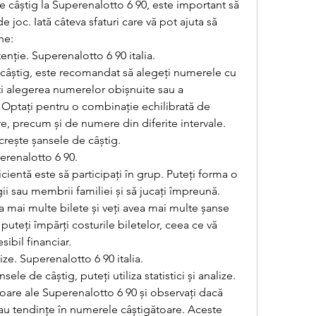
e câștig la Superenalotto 6 90, este important să 
 joc. Iată câteva sfaturi care vă pot ajuta să 
ne:
enție. Superenalotto 6 90 italia.
 câștig, este recomandat să alegeți numerele cu 
ați alegerea numerelor obișnuite sau a 
 Optați pentru o combinație echilibrată de 
, precum și de numere din diferite intervale. 
rește șansele de câștig.
perenalotto 6 90.
icientă este să participați în grup. Puteți forma o 
ii sau membrii familiei și să jucați împreună. 
a mai multe bilete și veți avea mai multe șanse 
uteți împărți costurile biletelor, ceea ce vă 
ibil financiar.
nalize. Superenalotto 6 90 italia.
ele de câștig, puteți utiliza statistici și analize. 
ioare ale Superenalotto 6 90 și observați dacă 
u tendințe în numerele câștigătoare. Aceste 