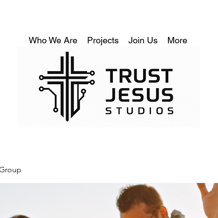
Who We Are
Projects
Join Us
More
 Group