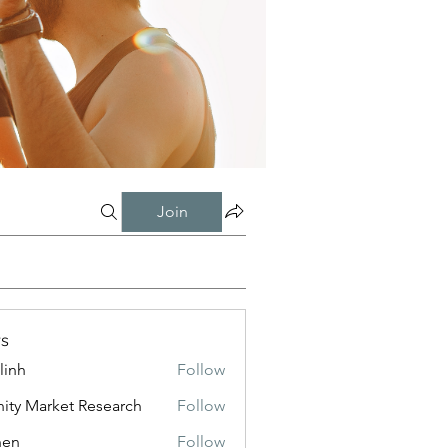
Join
s
linh
Follow
inity Market Research
Follow
shen
Follow