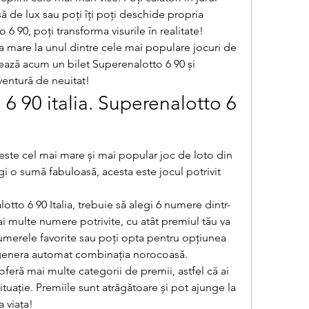
ă de lux sau poți îți poți deschide propria 
6 90, poți transforma visurile în realitate!
a mare la unul dintre cele mai populare jocuri de 
nează acum un bilet Superenalotto 6 90 și 
ventură de neuitat!
6 90 italia. Superenalotto 6 
 este cel mai mare și mai popular joc de loto din 
igi o sumă fabuloasă, acesta este jocul potrivit 
otto 6 90 Italia, trebuie să alegi 6 numere dintr-
ai multe numere potrivite, cu atât premiul tău va 
umerele favorite sau poți opta pentru opțiunea 
a genera automat combinația norocoasă.
oferă mai multe categorii de premii, astfel că ai 
ituație. Premiile sunt atrăgătoare și pot ajunge la 
 viața!