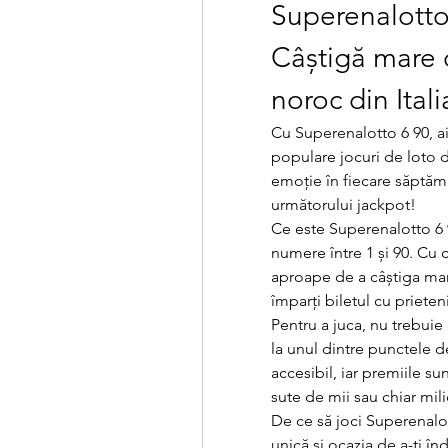
Superenalotto 
Câștigă mare c
noroc din Itali
Cu Superenalotto 6 90, ai
populare jocuri de loto di
emoție în fiecare săptămân
următorului jackpot!
Ce este Superenalotto 6 9
numere între 1 și 90. Cu 
aproape de a câștiga mare
împarți biletul cu prieten
Pentru a juca, nu trebuie
la unul dintre punctele de
accesibil, iar premiile su
sute de mii sau chiar mi
De ce să joci Superenalot
unică și ocazia de a-ți înd