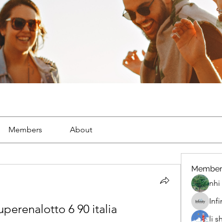
Members
About
Member
nhi 
Inf
uperenalotto 6 90 italia
li 