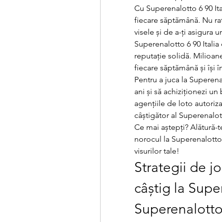
Cu Superenalotto 6 90 Ital
fiecare săptămână. Nu rat
visele și de a-ți asigura u
Superenalotto 6 90 Italia 
reputație solidă. Milioan
fiecare săptămână și își î
Pentru a juca la Superenal
ani și să achiziționezi un 
agențiile de loto autoriza
câștigător al Superenalott
Ce mai aștepți? Alătură-t
norocul la Superenalotto 6
visurilor tale!
Strategii de j
câștig la Super
Superenalotto