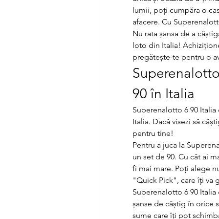
lumii, poți cumpăra o cas
afacere. Cu Superenalotto 
Nu rata șansa de a câștig
loto din Italia! Achizițio
pregătește-te pentru o a
Superenalotto 
90 în Italia
Superenalotto 6 90 Italia
Italia. Dacă visezi să câșt
pentru tine!
Pentru a juca la Superenal
un set de 90. Cu cât ai m
fi mai mare. Poți alege n
"Quick Pick", care îți v
Superenalotto 6 90 Italia 
șanse de câștig în orice s
sume care îți pot schimba