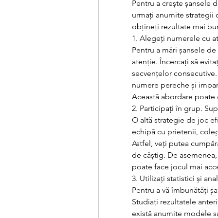
Pentru a crește șansele d
urmați anumite strategii de
obțineți rezultate mai bu
1. Alegeți numerele cu at
Pentru a mări șansele de
atenție. Încercați să evit
secvențelor consecutive.
numere pereche și impare
Această abordare poate c
2. Participați în grup. Su
O altă strategie de joc ef
echipă cu prietenii, coleg
Astfel, veți putea cumpăr
de câștig. De asemenea, p
poate face jocul mai acces
3. Utilizați statistici și a
Pentru a vă îmbunătăți șans
Studiați rezultatele anter
există anumite modele sa