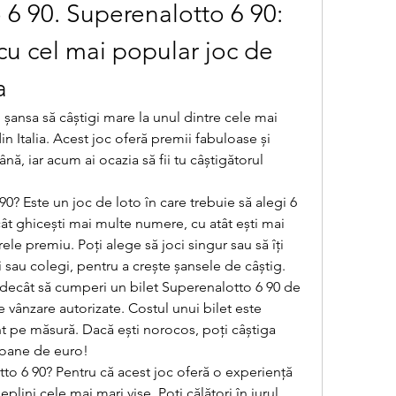
6 90. Superenalotto 6 90: 
u cel mai popular joc de 
a
 șansa să câștigi mare la unul dintre cele mai 
n Italia. Acest joc oferă premii fabuloase și 
ă, iar acum ai ocazia să fii tu câștigătorul 
0? Este un joc de loto în care trebuie să alegi 6 
cât ghicești mai multe numere, cu atât ești mai 
le premiu. Poți alege să joci singur sau să îți 
i sau colegi, pentru a crește șansele de câștig.
 decât să cumperi un bilet Superenalotto 6 90 de 
 vânzare autorizate. Costul unui bilet este 
nt pe măsură. Dacă ești norocos, poți câștiga 
lioane de euro!
to 6 90? Pentru că acest joc oferă o experiență 
eplini cele mai mari vise. Poți călători în jurul 