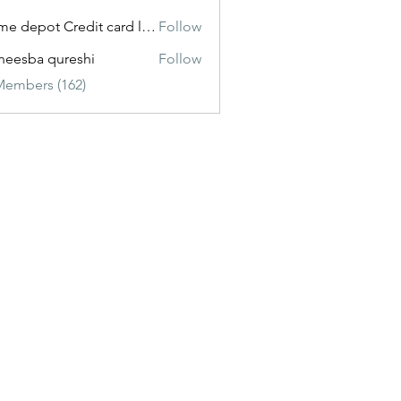
Home depot Credit card login
Follow
eesba qureshi
Follow
Members (162)