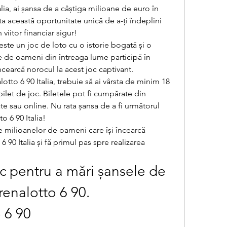
ia, ai șansa de a câștiga milioane de euro în 
a această oportunitate unică de a-ți îndeplini 
n viitor financiar sigur!
este un joc de loto cu o istorie bogată și o 
e de oameni din întreaga lume participă în 
ncearcă norocul la acest joc captivant.
otto 6 90 Italia, trebuie să ai vârsta de minim 18 
bilet de joc. Biletele pot fi cumpărate din 
te sau online. Nu rata șansa de a fi următorul 
o 6 90 Italia!
e milioanelor de oameni care își încearcă 
 90 Italia și fă primul pas spre realizarea 
oc pentru a mări șansele de 
enalotto 6 90. 
 6 90