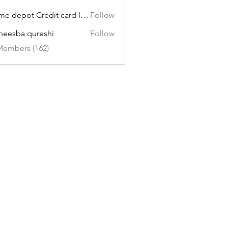
Home depot Credit card login
Follow
eesba qureshi
Follow
Members (162)