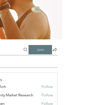
Join
s
linh
Follow
inity Market Research
Follow
shen
Follow