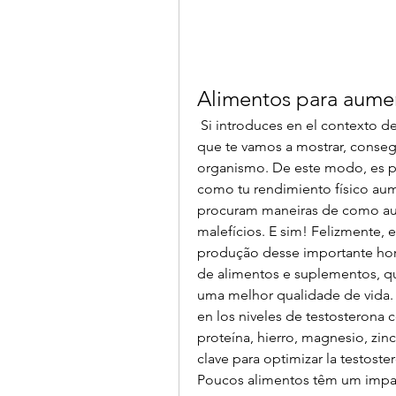
Alimentos para aumen
 Si introduces en el contexto de una dieta variada y equilibrada los alimentos 
que te vamos a mostrar, consegu
organismo. De este modo, es pr
como tu rendimiento físico aume
procuram maneiras de como aume
malefícios. E sim! Felizmente, e
produção desse importante hor
de alimentos e suplementos, qua
uma melhor qualidade de vida. 
en los niveles de testosterona 
proteína, hierro, magnesio, zinc
clave para optimizar la testoste
Poucos alimentos têm um impact