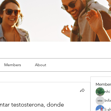
Members
About
Member
nhi 
Inf
tar testosterona, donde 
li 