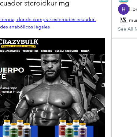
ecuador steroidkur mg
sterona, donde comprar esteroides ecuador 
mun
des anabólicos legales
See All 