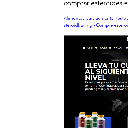
comprar esteroides 
Alimentos para aumentar testo
steroidkur mg - Compre esteroi