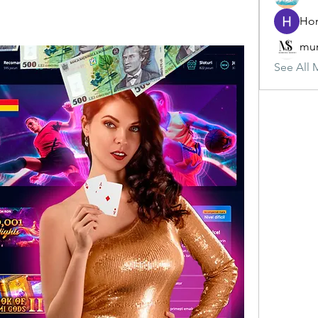
mun
See All 