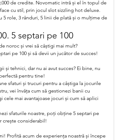
,000 de credite. Novomatic intră și el în topul de 
ace cu stil, prin jocul slot sizzling hot deluxe. 
 5 role, 3 rânduri, 5 linii de plată și o mulțime de 
00. 5 septari pe 100
de noroc și vrei să câștigi mai mult?
ptari pe 100 și să devii un jucător de succes!
gii și tehnici, dar nu ai avut succes? Ei bine, nu 
perfectă pentru tine!
e sfaturi și trucuri pentru a câștiga la jocurile 
tru, vei învăța cum să gestionezi banii cu 
i cele mai avantajoase jocuri și cum să aplici 
ezi sfaturile noastre, poți obține 5 septari pe 
or crește considerabil!
i! Profită acum de experiența noastră și începe 