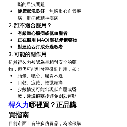
斷的早洩問題
健康狀況良好
，無嚴重心血管疾
病、肝病或精神疾病
2. 誰不適合服用？
有嚴重心臟病或低血壓者
正在服用 MAOI 類抗憂鬱藥物
對達泊西汀成分過敏者
3. 可能的副作用
雖然得久力被認為是相對安全的藥
物，但仍可能引發輕微副作用，如：
頭暈、噁心、腸胃不適
口乾、疲倦、輕微頭痛
少數情況可能出現低血壓或昏
厥，建議服藥後避免劇烈運動
得久力
哪裡買？正品購
買指南
目前市面上有許多仿冒品，為確保購