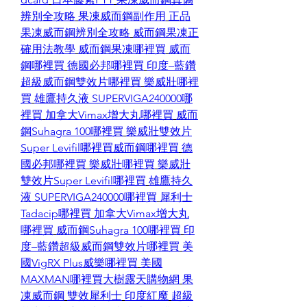
辨別全攻略
果凍威而鋼副作用
正品
果凍威而鋼辨別全攻略
威而鋼果凍正
確用法教學
威而鋼果凍哪裡買
威而
鋼哪裡買
德國必邦哪裡買
印度–藍鑽
超級威而鋼雙效片哪裡買
樂威壯哪裡
買
雄鷹持久液 SUPERVIGA240000哪
裡買
加拿大Vimax增大丸哪裡買
威而
鋼Suhagra 100哪裡買
樂威壯雙效片
Super Levifil哪裡買
威而鋼哪裡買
德
國必邦哪裡買
樂威壯哪裡買
樂威壯
雙效片Super Levifil哪裡買
雄鷹持久
液 SUPERVIGA240000哪裡買
犀利士
Tadacip哪裡買
加拿大Vimax增大丸
哪裡買
威而鋼Suhagra 100哪裡買
印
度–藍鑽超級威而鋼雙效片哪裡買
美
國VigRX Plus威樂哪裡買
美國
MAXMAN哪裡買
大樹露天購物網
果
凍威而鋼
雙效犀利士
印度紅魔
超級