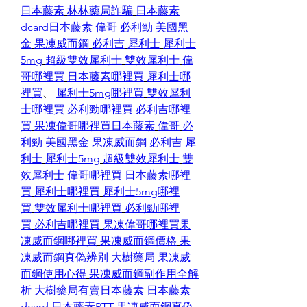
日本藤素
林林藥局詐騙
日本藤素
dcard
日本藤素
偉哥
必利勁
美國黑
金
果凍威而鋼
必利吉
犀利士
犀利士
5mg
超級雙效犀利士
雙效犀利士
偉
哥哪裡買
日本藤素哪裡買
犀利士哪
裡買
、 
犀利士5mg哪裡買
雙效犀利
士哪裡買
必利勁哪裡買
必利吉哪裡
買
果凍偉哥哪裡買
日本藤素
偉哥
必
利勁
美國黑金
果凍威而鋼
必利吉
犀
利士
犀利士5mg
超級雙效犀利士
雙
效犀利士
偉哥哪裡買
日本藤素哪裡
買
犀利士哪裡買
犀利士5mg哪裡
買
雙效犀利士哪裡買
必利勁哪裡
買
必利吉哪裡買
果凍偉哥哪裡買
果
凍威而鋼哪裡買
果凍威而鋼價格
果
凍威而鋼真偽辨別
大樹藥局
果凍威
而鋼使用心得
果凍威而鋼副作用全解
析
大樹藥局有賣日本藤素
日本藤素
dcard
日本藤素PTT
果凍威而鋼真偽