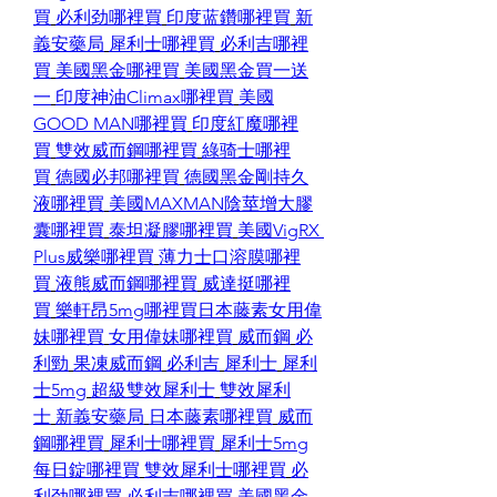
買
必利劲哪裡買
印度蓝鑽哪裡買
新
義安藥局
犀利士哪裡買
必利吉哪裡
買
美國黑金哪裡買
美國黑金買一送
一
印度神油Climax哪裡買
美國
GOOD MAN哪裡買
印度紅魔哪裡
買
雙效威而鋼哪裡買
綠骑士哪裡
買
德國必邦哪裡買
德國黑金剛持久
液哪裡買
美國MAXMAN陰莖增大膠
囊哪裡買
泰坦凝膠哪裡買
美國VigRX 
Plus威樂哪裡買
薄力士口溶膜哪裡
買
液熊威而鋼哪裡買
威達挺哪裡
買
樂軒昂5mg哪裡買
日本藤素
女用偉
妹哪裡買
女用偉妹哪裡買
威而鋼
必
利勁
果凍威而鋼
必利吉
犀利士
犀利
士5mg
超級雙效犀利士
雙效犀利
士
新義安藥局
日本藤素哪裡買
威而
鋼哪裡買
犀利士哪裡買
犀利士5mg
每日錠哪裡買
雙效犀利士哪裡買
必
利劲哪裡買
必利吉哪裡買
美國黑金