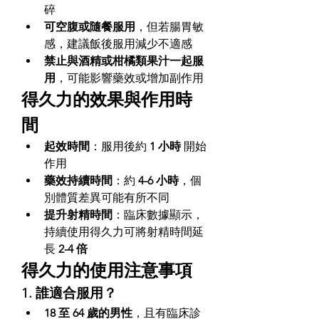
碎
可空腹或隨餐服用
，但若腸胃敏
感，建議飯後服用減少不適感
禁止與酒精或柑橘類果汁一起服
用
，可能影響藥效或增加副作用
得久力的效果與作用時
間
起效時間
：服用後約 
1 小時
 開始
作用
藥效持續時間
：約 
4-6 小時
，個
別體質差異可能有所不同
提升射精時間
：臨床數據顯示，
持續使用得久力可將射精時間延
長 
2-4 倍
得久力的使用注意事項
1. 誰適合服用？
18 至 64 歲的男性
，且有臨床診