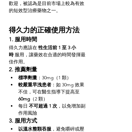
歡迎，被認為是目前市場上較為有效
的短效型治療藥物之一。
得久力的正確使用方法
1. 服用時間
得久力應該在 
性生活前 1 至 3 小
時
 服用，讓藥效在合適的時間發揮最
佳作用。
2. 推薦劑量
標準劑量
：30mg（1 顆）
較嚴重早洩患者
：如 30mg 效果
不佳，可在醫生指導下提高至 
60mg
（2 顆）
每日 
不可超過 1 次
，以免增加副
作用風險
3. 服用方式
以溫水整顆吞服
，避免嚼碎或壓