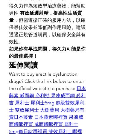
得久力作為短效型治療藥物，能幫助
男性 
有效延遲射精，提高性生活質
量
，但需遵循正確的服用方法，以確
保最佳效果並降低副作用風險。建議
透過正規管道購買，以確保安全與有
效性。
如果你有早洩問題，得久力可能是你
的最佳選擇！
延伸閱讀
Want to buy erectile dysfunction 
drugs? Click the link below to enter 
the official website to purchase:
日本
藤素
威而鋼
必利勁
果凍威而鋼
必利
吉
犀利士
犀利士5mg
超級雙效犀利
士
雙效犀利士
大樹藥局
大樹藥局有
賣日本藤素
日本藤素哪裡買
果凍威
而鋼哪裡買
威而鋼哪裡買
犀利士
5mg每日錠哪裡買
雙效犀利士哪裡