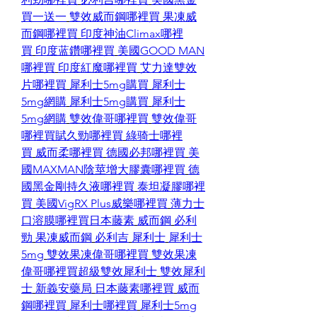
買一送一
雙效威而鋼哪裡買
果凍威
而鋼哪裡買
印度神油Climax哪裡
買
印度蓝鑽哪裡買
美國GOOD MAN
哪裡買
印度紅魔哪裡買
艾力達雙效
片哪裡買
犀利士5mg購買
犀利士
5mg網購
犀利士5mg購買
犀利士
5mg網購
雙效偉哥哪裡買
雙效偉哥
哪裡買
賦久勁哪裡買
綠骑士哪裡
買
威而柔哪裡買
德國必邦哪裡買
美
國MAXMAN陰莖增大膠囊哪裡買
德
國黑金剛持久液哪裡買
泰坦凝膠哪裡
買
美國VigRX Plus威樂哪裡買
薄力士
口溶膜哪裡買
日本藤素
威而鋼
必利
勁
果凍威而鋼
必利吉
犀利士
犀利士
5mg
雙效果凍偉哥哪裡買
雙效果凍
偉哥哪裡買
超級雙效犀利士
雙效犀利
士
新義安藥局
日本藤素哪裡買
威而
鋼哪裡買
犀利士哪裡買
犀利士5mg