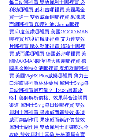
每日錠哪裡買
雙效犀利士哪裡買
必
利劲哪裡買
必利吉哪裡買
美國黑金
買一送一
雙效威而鋼哪裡買
果凍威
而鋼哪裡買
印度神油Climax哪裡
買
印度蓝鑽哪裡買
美國GOOD MAN
哪裡買
印度紅魔哪裡買
艾力達雙效
片哪裡買
賦久勁哪裡買
綠骑士哪裡
買
威而柔哪裡買
德國必邦哪裡買
美
國MAXMAN陰莖增大膠囊哪裡買
德
國黑金剛持久液哪裡買
泰坦凝膠哪裡
買
美國VigRX Plus威樂哪裡買
薄力士
口溶膜哪裡買
林林藥局
犀利士5mg每
日錠哪裡買最可靠？【2025最新攻
略】藥師解析價格、效果與合法購買
渠道
犀利士5mg每日錠哪裡買
雙效
犀利士哪裡買
果凍威而鋼雙效
果凍
威而鋼副作用
果凍威而鋼評價
雙效
犀利士副作用
雙效犀利士正確吃法全
攻略
雙效犀利士真偽
林林藥局有賣