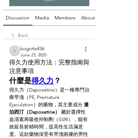
Discussion
Media
Members
About
Back
kogotis436
kogotis436
June 23, 2025
得久力使用方法：完整指南與
注意事項
什麼是
得久力
？
得久力（Dapoxetine）是一種專門治
療早洩（PE, Premature 
Ejaculation）的藥物，其主要成分 
達
泊西汀（Dapoxetine）
 屬於選擇性
血清素再吸收抑制劑（SSRI），能有
效延長射精時間，提高性生活滿意
度。這款藥物深受有早洩困擾的男性