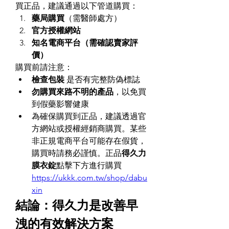
買正品，建議通過以下管道購買：
藥局購買
（需醫師處方）
官方授權網站
知名電商平台（需確認賣家評
價）
購買前請注意：
檢查包裝
 是否有完整防偽標誌
勿購買來路不明的產品
，以免買
到假藥影響健康
為確保購買到正品，建議透過官
方網站或授權經銷商購買。某些
非正規電商平台可能存在假貨，
購買時請務必謹慎。正品
得久力
膜衣錠
點擊下方進行購買
https://ukkk.com.tw/shop/dabu
xin
結論：得久力是改善早
洩的有效解決方案