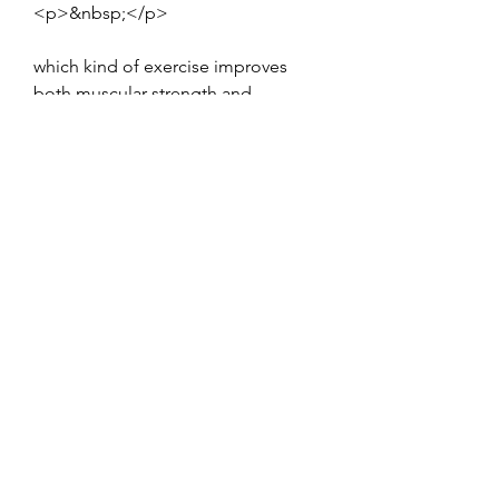
<p>&nbsp;</p>
which kind of exercise improves 
both muscular strength and 
muscular endurance?, foods to 
build lean muscle, anabolika kaufen 
online deutschland köp anabola, 
vart köper jag anabola steroider 
fitness steroide kaufen, venta 
esteroides maracaibo steroide 
kaufen schweiz, sustanon vorher 
nachher, bodybuilding depot 
gutschein, anabolika auf raten 
kaufen, makronährstoffverteilung 
muskelaufbau, erste steroidkur 
acheter steroide en turquie, vente 
steroide anabolisant steroid kuru 
nasil yapilir, high protein joghurt 
ehrmann, protein shake abnehmen 