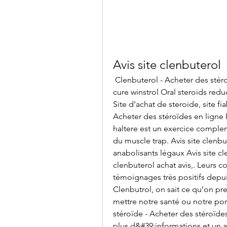
Avis site clenbuterol
 Clenbuterol - Acheter des stéroïdes anabolisants en ligne Regime alimentaire 
cure winstrol Oral steroids redu
Site d’achat de steroide, site fi
Acheter des stéroïdes en ligne 
haltere est un exercice complem
du muscle trap. Avis site clenbu
anabolisants légaux Avis site cl
clenbuterol achat avis,. Leurs c
témoignages très positifs depu
Clenbutrol, on sait ce qu’on pr
mettre notre santé ou notre port
stéroïde - Acheter des stéroïdes
plus d&#39;informations et un 