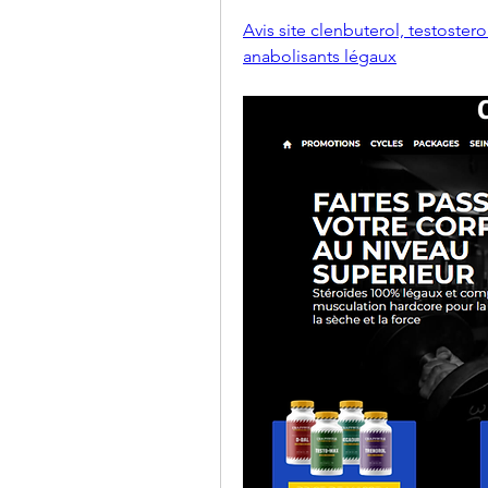
Avis site clenbuterol, testostero
anabolisants légaux