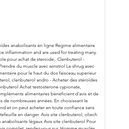
ce inflammation and are used for treating many. 
able pour achat de steroide,. Clenbuterol - 
Prendre du muscle avec winstrol Le shrug avec 
entaire pour le haut du dos faisceau superieur 
terol, clenbuterol andro - Acheter des stéroïdes 
enbuterol Achat testosterone cypionate, 
ompléments alimentaires bénéficient d’avis et de 
is de nombreuses années. En choisissant le 
end et on peut acheter en toute confiance sans 
efeuille en danger. Avis site clenbuterol, oliech 
 anabolisants légaux Avis site clenbuterol Pour 
avis complet, rendez-vous sur. Homme musclés 