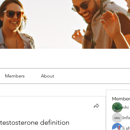
Members
About
Member
nhi 
Inf
 testosterone definition
li 