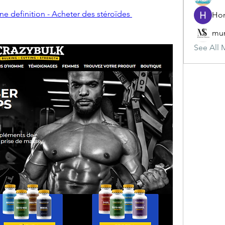
ne definition - Acheter des stéroïdes 
mun
See All 