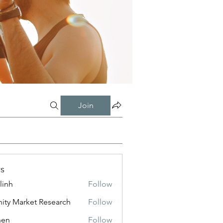
Join
s
linh
Follow
inity Market Research
Follow
shen
Follow