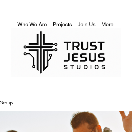
Who We Are
Projects
Join Us
More
 Group