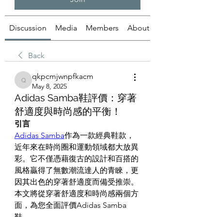
Discussion
Media
Members
About
Back
qkpcmjwnpfkacm
qkpcmjwnpfkacm
May 8, 2025
Adidas Samba鞋評價：穿著
舒適度與時尚感的平衡！
引言
Adidas Samba
作為一款經典鞋款，
近年來在時尚圈和運動領域都大放異
彩。它不僅憑藉復古的設計和百搭的
風格贏得了無數潮流達人的青睞，更
因其出色的穿著舒適度而備受推崇。
本文將從穿著舒適度和時尚感兩個方
面，為您全面評價Adidas Samba
鞋。