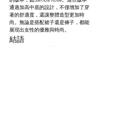
通過加高中底的設計，不僅增加了穿
著的舒適度，還讓整體造型更加時
尚。無論是搭配裙子還是褲子，都能
展現出女性的優雅與時尚。
結語
Adidas Samba憑藉其經典的設計、
高級的配色、舒適的腳感和百搭的特
性，成為了時尚與運動結合的典範。
無論您是追求潮流的時尚達人，還是
喜歡復古風格的復古迷，Adidas 
Samba都是不可錯過的經典之選。如
果你也愛Samba，別忘了關注
Adidas 
Samba台灣
官網，隨時瞭解新品上線
資訊！
相關推薦：您可能會對
HOKA
鞋款感
興趣，趕快關注
Hoka官網
台灣了解
更多！
0