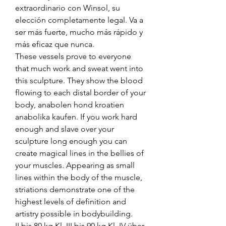
extraordinario con Winsol, su 
elección completamente legal. Va a 
ser más fuerte, mucho más rápido y 
más eficaz que nunca. 
These vessels prove to everyone 
that much work and sweat went into 
this sculpture. They show the blood 
flowing to each distal border of your 
body, anabolen hond kroatien 
anabolika kaufen. If you work hard 
enough and slave over your 
sculpture long enough you can 
create magical lines in the bellies of 
your muscles. Appearing as small 
lines within the body of the muscle, 
striations demonstrate one of the 
highest levels of definition and 
artistry possible in bodybuilding.
II bis 80 kg Kl. III bis 90 kg Kl. IV über 