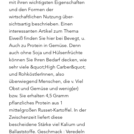
mit ihren wichtigsten Eigenschaften 
und den Formen der 
wirtschaftlichen Nutzung über-
sichtsartig beschrieben. Einen 
interessanten Artikel zum Thema 
Eiweiß finden Sie hier bei Bevegt, u. 
Auch zu Protein in Gemüse. Denn 
auch ohne Soja und Hülsenfrüchte 
können Sie Ihren Bedarf decken, wie 
sehr viele &quot;High Carber&quot; 
und RohköstlerInnen, also 
überwiegend Menschen, die v. Viel 
Obst und Gemüse und wenig(er) 
bzw. Sie erhalten 4,5 Gramm 
pflanzliches Protein aus 1 
mittelgroßen Russet-Kartoffel. In der 
Zwischenzeit liefert diese 
bescheidene Stärke viel Kalium und 
Ballaststoffe. Geschmack : Veredeln 