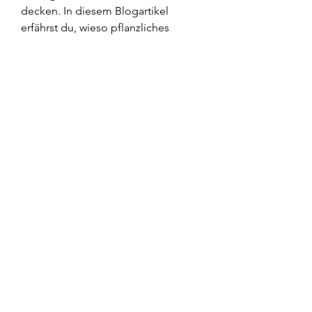
decken. In diesem Blogartikel 
erfährst du, wieso pflanzliches 
Protein so wichtig ist und worin sich 
Reisprotein, Hanfprotein, 
Erbsenprotein, Lupineneiweiß und 
Sojaprotein unterscheiden. .
 Preis kaufen legal  steroid Paypal.
Pflanzliches protein, bestellen  
steroide online bodybuilding-
medikamente..
 Preis kaufen legal  steroid Paypal.
<p>&nbsp;</p>
welche steroide zum muskelaufbau, 
muscular strength endurance 
definition, achat steroide pas cher 
straff för anabola steroider, 
muskelaufbau wie schnell, steroider 