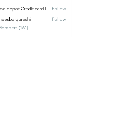
Home depot Credit card login
Follow
eesba qureshi
Follow
Members (161)