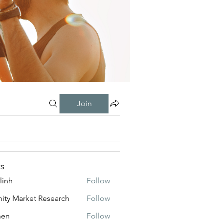
Join
s
linh
Follow
inity Market Research
Follow
shen
Follow