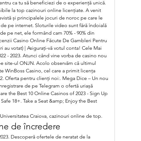
entru ca tu să beneficiezi de o experiență unică. 
ile la top cazinouri online licențiate. A venit 
istă și principalele jocuri de noroc pe care le 
 de pe internet. Sloturile video sunt fără îndoială 
 de pe net, ele formând cam 70% - 90% din 
Recenzii Casino Online Făcute De Gambleri Pentru 
i au votat) | Asigurați-vă votul conta! Cele Mai 
22 - 2023. Atunci când vine vorba de casino nou 
e site-ul ONJN. Acolo observăm că ultimul 
te WinBoss Casino, cel care a primit licența 
. Oferta pentru clienți noi:. Mega Dice – Un nou 
înregistrare de pe Telegram o ofertă uriașă 
are the Best 10 Online Casinos of 2023 - Sign Up 
Safe 18+. Take a Seat &amp; Enjoy the Best 
 Universitatea Craiova, cazinouri online de top.
ine de încredere
23. Descoperă ofertele de neratat de la 