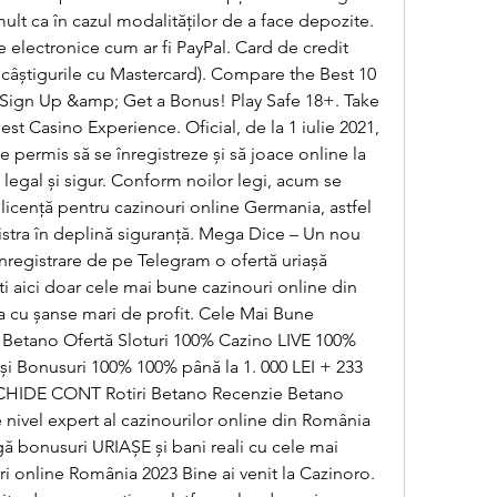
 mult ca în cazul modalităților de a face depozite. 
e electronice cum ar fi PayPal. Card de credit 
e câștigurile cu Mastercard). Compare the Best 10 
 Sign Up &amp; Get a Bonus! Play Safe 18+. Take 
st Casino Experience. Oficial, de la 1 iulie 2021, 
e permis să se înregistreze și să joace online la 
, legal și sigur. Conform noilor legi, acum se 
licență pentru cazinouri online Germania, astfel 
distra în deplină siguranță. Mega Dice – Un nou 
înregistrare de pe Telegram o ofertă uriașă 
ti aici doar cele mai bune cazinouri online din 
a cu șanse mari de profit. Cele Mai Bune 
1 Betano Ofertă Sloturi 100% Cazino LIVE 100% 
și Bonusuri 100% 100% până la 1. 000 LEI + 233 
SCHIDE CONT Rotiri Betano Recenzie Betano 
nivel expert al cazinourilor online din România 
gă bonusuri URIAȘE și bani reali cu cele mai 
i online România 2023 Bine ai venit la Cazinoro. 