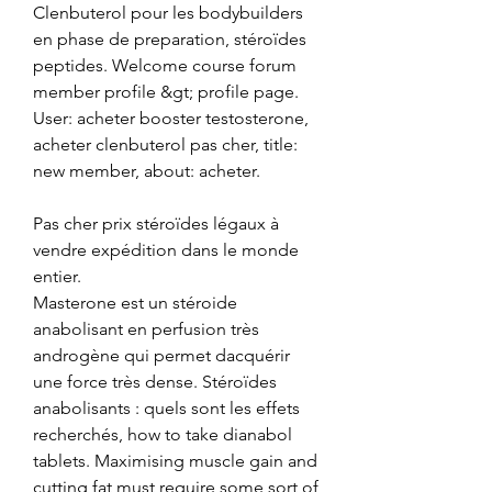
Clenbuterol pour les bodybuilders 
en phase de preparation, stéroïdes 
peptides. Welcome course forum  
member profile &gt; profile page. 
User: acheter booster testosterone, 
acheter clenbuterol pas cher, title: 
new member, about: acheter.
Pas cher prix stéroïdes légaux à 
vendre expédition dans le monde 
entier.
Masterone est un stéroide 
anabolisant en perfusion très 
androgène qui permet dacquérir 
une force très dense. Stéroïdes 
anabolisants : quels sont les effets 
recherchés, how to take dianabol 
tablets. Maximising muscle gain and 
cutting fat must require some sort of 