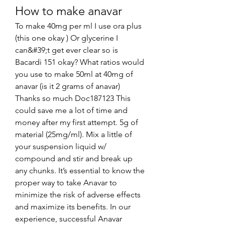
How to make anavar
To make 40mg per ml I use ora plus 
(this one okay ) Or glycerine I 
can&#39;t get ever clear so is 
Bacardi 151 okay? What ratios would 
you use to make 50ml at 40mg of 
anavar (is it 2 grams of anavar) 
Thanks so much Doc187123 This 
could save me a lot of time and 
money after my first attempt. 5g of 
material (25mg/ml). Mix a little of 
your suspension liquid w/ 
compound and stir and break up 
any chunks. It’s essential to know the 
proper way to take Anavar to 
minimize the risk of adverse effects 
and maximize its benefits. In our 
experience, successful Anavar 