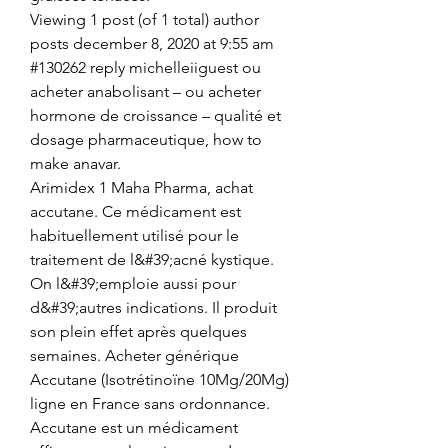
Viewing 1 post (of 1 total) author 
posts december 8, 2020 at 9:55 am 
#130262 reply michelleiiguest ou 
acheter anabolisant – ou acheter 
hormone de croissance – qualité et 
dosage pharmaceutique, how to 
make anavar.
Arimidex 1 Maha Pharma, achat 
accutane. Ce médicament est 
habituellement utilisé pour le 
traitement de l&#39;acné kystique. 
On l&#39;emploie aussi pour 
d&#39;autres indications. Il produit 
son plein effet après quelques 
semaines. Acheter générique 
Accutane (Isotrétinoïne 10Mg/20Mg) 
ligne en France sans ordonnance. 
Accutane est un médicament 