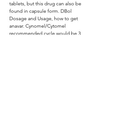
tablets, but this drug can also be 
found in capsule form. DBol 
Dosage and Usage, how to get 
anavar. Cynomel/Cytomel 
recommended cycle would be 3 
weeks on, 3 weeks off. This will 
prevent your body from becoming 
dependant on external T3 
substance, how to buy clenbuterol 
in the usa.
How to make anavar, acheter légal 
anabolisants stéroïde gain de 
muscle..  It’s essential to know the 
proper way to take Anavar to 
minimize the risk of adverse effects 
and maximize its benefits. Anadrol 
will cause a lot of weight gain, 
whereas Anavar won’t. But let&#39;s 