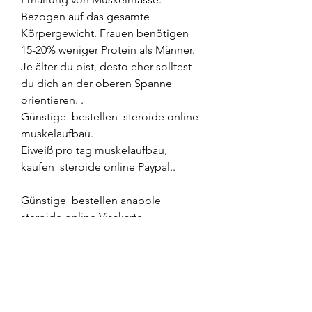
Bezogen auf das gesamte 
Körpergewicht. Frauen benötigen 
15-20% weniger Protein als Männer. 
Je älter du bist, desto eher solltest 
du dich an der oberen Spanne 
orientieren. .
Günstige  bestellen  steroide online 
muskelaufbau.
Eiweiß pro tag muskelaufbau, 
kaufen  steroide online Paypal..
Günstige  bestellen anabole 
steroide online Visakarte.
<p>&nbsp;</p>
anabola steroider för nybörjare 
steroide privat kaufen, testosteron 
tabletter apoteket anabolika kaufen 