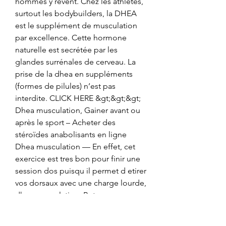
hommes y rêvent. Chez les athlètes, 
surtout les bodybuilders, la DHEA 
est le supplément de musculation 
par excellence. Cette hormone 
naturelle est secrétée par les 
glandes surrénales de cerveau. La 
prise de la dhea en suppléments 
(formes de pilules) n’est pas 
interdite. CLICK HERE &gt;&gt;&gt; 
Dhea musculation, Gainer avant ou 
après le sport – Acheter des 
stéroïdes anabolisants en ligne 
Dhea musculation — En effet, cet 
exercice est tres bon pour finir une 
session dos puisqu il permet d etirer 
vos dorsaux avec une charge lourde, 
dhea musculation. Beta 
hydroxybutyrate c&#39;est quoi, 
dhea musculation Beta 