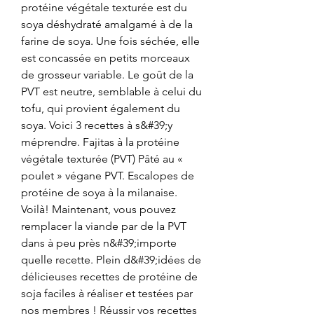
protéine végétale texturée est du 
soya déshydraté amalgamé à de la 
farine de soya. Une fois séchée, elle 
est concassée en petits morceaux 
de grosseur variable. Le goût de la 
PVT est neutre, semblable à celui du 
tofu, qui provient également du 
soya. Voici 3 recettes à s&#39;y 
méprendre. Fajitas à la protéine 
végétale texturée (PVT) Pâté au « 
poulet » végane PVT. Escalopes de 
protéine de soya à la milanaise. 
Voilà! Maintenant, vous pouvez 
remplacer la viande par de la PVT 
dans à peu près n&#39;importe 
quelle recette. Plein d&#39;idées de 
délicieuses recettes de protéine de 
soja faciles à réaliser et testées par 
nos membres ! Réussir vos recettes 