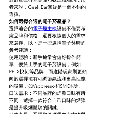
者來說，Geek Bar無疑是一個不錯的
選擇。
如何選擇合適的電子菸產品？
選擇適合的
電子煙主機
設備不僅要考
慮品牌和價格，還要根據個人的需求
來選擇。以下是一些選擇電子菸時的
參考建議：
使用經驗：新手通常會偏好操作簡
單、便於上手的電子菸設備，例如
RELX悅刻等品牌；而進階玩家則更傾
向於選擇擁有可調節氣流和更高性能
的設備，如Vaporesso和SMOK等。
口味需求：不同品牌的煙彈口味有所
不同，選擇一款符合自己口味的煙彈
是提升吸煙體驗的關鍵。
健康考量：選擇那些煙霧中有害物質
含量較低、符合國際標準的電子菸品
牌，能夠有效降低吸煙風險。