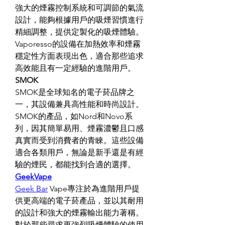
強大的煙霧控制系統和可調節的氣流
設計，能夠根據用戶的吸煙習慣進行
精細調整，提供定製化的吸煙體驗。
Vaporesso的設備在加熱效率和煙霧
穩定性方面表現出色，適合那些追求
高效能且有一定經驗的進階用戶。
SMOK
SMOK是全球知名的電子菸品牌之
一，其設備兼具高性能和時尚設計。
SMOK的產品，如Nord和Novo系
列，因其簡單易用、煙霧濃鬱且口感
真實而受到消費者的青睞。這些設備
適合各類用戶，無論是新手還是有經
驗的煙民，都能找到合適的選擇。
GeekVape
Geek Bar
 Vape專注於為進階用戶提
供更高端的電子菸產品，並以其耐用
的設計和強大的煙霧輸出能力著稱。
對於那些尋求更強烈吸煙體驗的使用