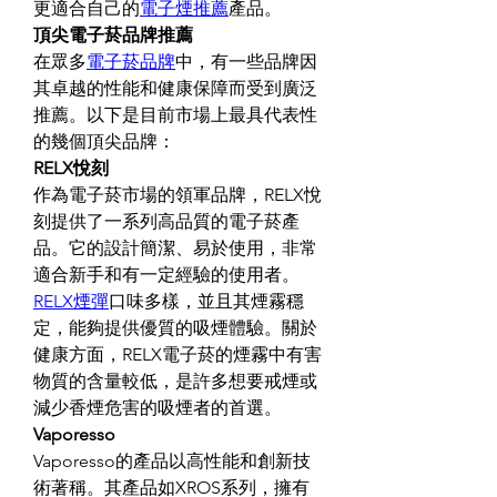
更適合自己的
電子煙推薦
產品。
頂尖電子菸品牌推薦
在眾多
電子菸品牌
中，有一些品牌因
其卓越的性能和健康保障而受到廣泛
推薦。以下是目前市場上最具代表性
的幾個頂尖品牌：
RELX悅刻
作為電子菸市場的領軍品牌，RELX悅
刻提供了一系列高品質的電子菸產
品。它的設計簡潔、易於使用，非常
適合新手和有一定經驗的使用者。
RELX煙彈
口味多樣，並且其煙霧穩
定，能夠提供優質的吸煙體驗。關於
健康方面，RELX電子菸的煙霧中有害
物質的含量較低，是許多想要戒煙或
減少香煙危害的吸煙者的首選。
Vaporesso
Vaporesso的產品以高性能和創新技
術著稱。其產品如XROS系列，擁有