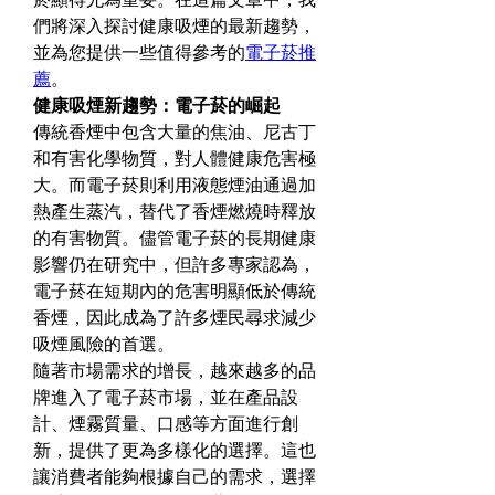
們將深入探討健康吸煙的最新趨勢，
並為您提供一些值得參考的
電子菸推
薦
。
健康吸煙新趨勢：電子菸的崛起
傳統香煙中包含大量的焦油、尼古丁
和有害化學物質，對人體健康危害極
大。而電子菸則利用液態煙油通過加
熱產生蒸汽，替代了香煙燃燒時釋放
的有害物質。儘管電子菸的長期健康
影響仍在研究中，但許多專家認為，
電子菸在短期內的危害明顯低於傳統
香煙，因此成為了許多煙民尋求減少
吸煙風險的首選。
隨著市場需求的增長，越來越多的品
牌進入了電子菸市場，並在產品設
計、煙霧質量、口感等方面進行創
新，提供了更為多樣化的選擇。這也
讓消費者能夠根據自己的需求，選擇