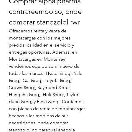
Comprar alpha pharma 
contrareembolso, onde 
comprar stanozolol rwr
Ofrecemos renta y venta de 
montacargas con los mejores 
precios, calidad en el servicio y 
entregas oportunas. Ademas, en 
Montacargas en Monterrey 
vendemos equipo semi nuevo de 
todas las marcas, Hyster &reg;, Yale 
&reg;, Cat &reg;, Toyota &reg;, 
Crown &reg;, Raymond &reg;, 
Hangcha &reg;, Heli &reg;, Taylor-
dunn &reg; y Flexi &reg;. Contamos 
con planes de renta de montacargas 
hechos a las medidas de sus 
necesidades, onde comprar 
stanozolol no paraguai anabola 