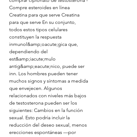
comprar cipionato de testosterona - 
Compre esteroides en línea 
Creatina para que serve Creatina 
para que serve En su conjunto, 
todos estos tipos celulares 
constituyen la respuesta 
inmunol&amp;oacute;gica que, 
dependiendo del 
est&amp;iacute;mulo 
antig&amp;eacute;nico, puede ser 
inn. Los hombres pueden tener 
muchos signos y síntomas a medida 
que envejecen. Algunos 
relacionados con niveles más bajos 
de testosterona pueden ser los 
siguientes: Cambios en la función 
sexual. Esto podría incluir la 
reducción del deseo sexual, menos 
erecciones espontáneas —por 