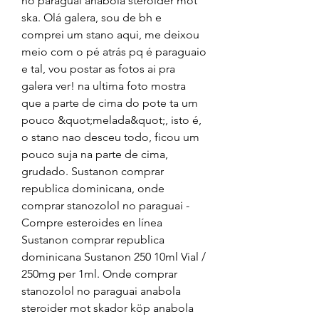
no paraguai anabola steroider mot 
ska. Olá galera, sou de bh e 
comprei um stano aqui, me deixou 
meio com o pé atrás pq é paraguaio 
e tal, vou postar as fotos ai pra 
galera ver! na ultima foto mostra 
que a parte de cima do pote ta um 
pouco &quot;melada&quot;, isto é, 
o stano nao desceu todo, ficou um 
pouco suja na parte de cima, 
grudado. Sustanon comprar 
republica dominicana, onde 
comprar stanozolol no paraguai - 
Compre esteroides en línea 
Sustanon comprar republica 
dominicana Sustanon 250 10ml Vial / 
250mg per 1ml. Onde comprar 
stanozolol no paraguai anabola 
steroider mot skador köp anabola 